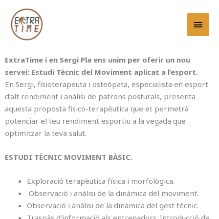
Vés
MEN
al
PRIN
contingut
ExtraTime i en Sergi Pla ens unim per oferir un nou
servei: Estudi Tècnic del Moviment aplicat a l’esport.
En Sergi, fisioterapeuta i osteòpata, especialista en esport
d’alt rendiment i anàlisi de patrons posturals, presenta
aquesta proposta fisico-terapèutica que et permetrà
potenciar el teu rendiment esportiu a la vegada que
optimitzar la teva salut.
ESTUDI TÈCNIC MOVIMENT BÀSIC.
Exploració terapèutica física i morfològica.
⁠ ⁠Observació i anàlisi de la dinàmica del moviment.
⁠Observació i anàlisi de la dinàmica del gest tècnic⁠⁠.
Traspàs d’informació als entrenadors: Introducció de